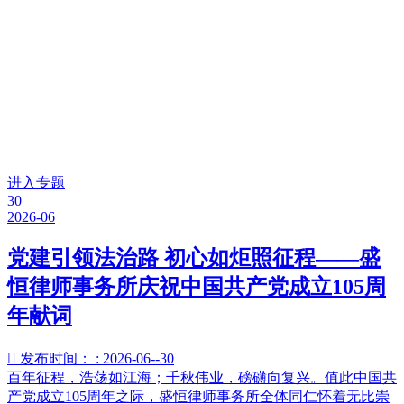
Party building topic
热烈庆祝中国共产党成立100周
年
进入专题
30
2026-06
党建引领法治路 初心如炬照征程——盛
恒律师事务所庆祝中国共产党成立105周
年献词

发布时间： : 2026-06--30
百年征程，浩荡如江海；千秋伟业，磅礴向复兴。值此中国共
产党成立105周年之际，盛恒律师事务所全体同仁怀着无比崇