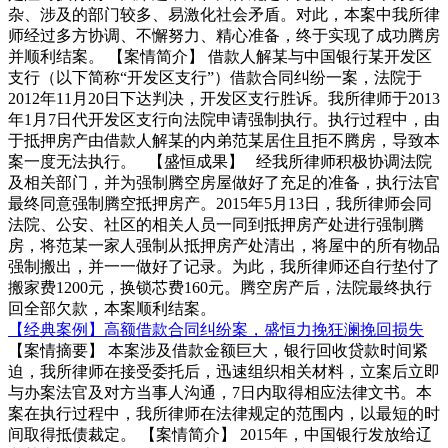
杂、涉及的部门较多、易激化社会矛盾。对此，本案中我所律
师经过多方协调、不懈努力、精心准备，终于实现了成功腾房
并顺利结案。 【案情简介】 借款人解某与中国银行某开发区
支行（以下简称“开发区支行”）借款合同纠纷一案，法院于
2012年11月20日下达判决，开发区支行胜诉。我所律师于2013
年1月7日代开发区支行向法院申请强制执行。执行过程中，由
于抵押房产由借款人解某的内弟范某居住且拒不腾房，导致本
案一度无法执行。 【盛恒成果】 经我所律师积极协调法院
及相关部门，并为强制腾空房屋做好了充足的准备，执行法官
最终同意强制腾空抵押房产。2015年5月13日，我所律师会同
法院、公安、社区的相关人员一同到抵押房产处进行强制腾
房，将范某一家人强制从抵押房产处清出，将屋中的所有物品
强制搬出，并一一做好了记录。为此，我所律师还自行垫付了
搬家费1200元，换锁芯费160元。腾空房产后，法院最终执行
回全部欠款，本案顺利结案。
【经典案例】高额借款合同纠纷案，盛恒力挽狂澜挽回损失
【案情摘要】 本案涉及借款金额巨大，银行回收贷款时间紧
迫，我所律师在接受委托后，迅速组织相关材料，立案后立即
与办案法官及对方当事人沟通，7日内取得相应法律文书。本
案在执行过程中，我所律师在法律规定的范围内，以最短的时
间取得抵债裁定。 【案情简介】 2015年，中国银行发放给辽