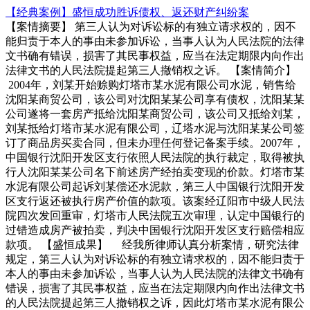
【经典案例】盛恒成功胜诉债权、返还财产纠纷案
【案情摘要】 第三人认为对诉讼标的有独立请求权的，因不
能归责于本人的事由未参加诉讼，当事人认为人民法院的法律
文书确有错误，损害了其民事权益，应当在法定期限内向作出
法律文书的人民法院提起第三人撤销权之诉。 【案情简介】
2004年，刘某开始赊购灯塔市某水泥有限公司水泥，销售给
沈阳某商贸公司，该公司对沈阳某某公司享有债权，沈阳某某
公司遂将一套房产抵给沈阳某商贸公司，该公司又抵给刘某，
刘某抵给灯塔市某水泥有限公司，辽塔水泥与沈阳某某公司签
订了商品房买卖合同，但未办理任何登记备案手续。2007年，
中国银行沈阳开发区支行依照人民法院的执行裁定，取得被执
行人沈阳某某公司名下前述房产经拍卖变现的价款。灯塔市某
水泥有限公司起诉刘某偿还水泥款，第三人中国银行沈阳开发
区支行返还被执行房产价值的款项。该案经辽阳市中级人民法
院四次发回重审，灯塔市人民法院五次审理，认定中国银行的
过错造成房产被拍卖，判决中国银行沈阳开发区支行赔偿相应
款项。 【盛恒成果】 经我所律师认真分析案情，研究法律
规定，第三人认为对诉讼标的有独立请求权的，因不能归责于
本人的事由未参加诉讼，当事人认为人民法院的法律文书确有
错误，损害了其民事权益，应当在法定期限内向作出法律文书
的人民法院提起第三人撤销权之诉，因此灯塔市某水泥有限公