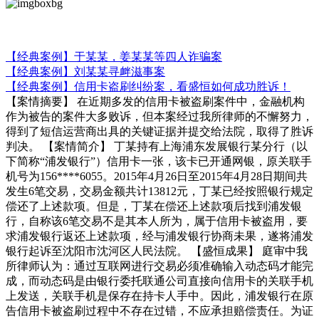
刑事诉讼部
【经典案例】于某某，姜某某等四人诈骗案
【经典案例】刘某某寻衅滋事案
【经典案例】信用卡盗刷纠纷案，看盛恒如何成功胜诉！
【案情摘要】 在近期多发的信用卡被盗刷案件中，金融机构
作为被告的案件大多败诉，但本案经过我所律师的不懈努力，
得到了短信运营商出具的关键证据并提交给法院，取得了胜诉
判决。 【案情简介】 丁某持有上海浦东发展银行某分行（以
下简称“浦发银行”）信用卡一张，该卡已开通网银，原关联手
机号为156****6055。2015年4月26日至2015年4月28日期间共
发生6笔交易，交易金额共计13812元，丁某已经按照银行规定
偿还了上述款项。但是，丁某在偿还上述款项后找到浦发银
行，自称该6笔交易不是其本人所为，属于信用卡被盗用，要
求浦发银行返还上述款项，经与浦发银行协商未果，遂将浦发
银行起诉至沈阳市沈河区人民法院。 【盛恒成果】 庭审中我
所律师认为：通过互联网进行交易必须准确输入动态码才能完
成，而动态码是由银行委托联通公司直接向信用卡的关联手机
上发送，关联手机是保存在持卡人手中。因此，浦发银行在原
告信用卡被盗刷过程中不存在过错，不应承担赔偿责任。为证