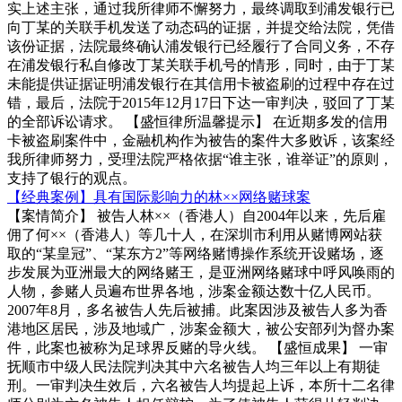
实上述主张，通过我所律师不懈努力，最终调取到浦发银行已
向丁某的关联手机发送了动态码的证据，并提交给法院，凭借
该份证据，法院最终确认浦发银行已经履行了合同义务，不存
在浦发银行私自修改丁某关联手机号的情形，同时，由于丁某
未能提供证据证明浦发银行在其信用卡被盗刷的过程中存在过
错，最后，法院于2015年12月17日下达一审判决，驳回了丁某
的全部诉讼请求。 【盛恒律所温馨提示】 在近期多发的信用
卡被盗刷案件中，金融机构作为被告的案件大多败诉，该案经
我所律师努力，受理法院严格依据“谁主张，谁举证”的原则，
支持了银行的观点。
【经典案例】具有国际影响力的林××网络赌球案
【案情简介】 被告人林××（香港人）自2004年以来，先后雇
佣了何××（香港人）等几十人，在深圳市利用从赌博网站获
取的“某皇冠”、“某东方2”等网络赌博操作系统开设赌场，逐
步发展为亚洲最大的网络赌王，是亚洲网络赌球中呼风唤雨的
人物，参赌人员遍布世界各地，涉案金额达数十亿人民币。
2007年8月，多名被告人先后被捕。此案因涉及被告人多为香
港地区居民，涉及地域广，涉案金额大，被公安部列为督办案
件，此案也被称为足球界反赌的导火线。 【盛恒成果】 一审
抚顺市中级人民法院判决其中六名被告人均三年以上有期徒
刑。一审判决生效后，六名被告人均提起上诉，本所十二名律