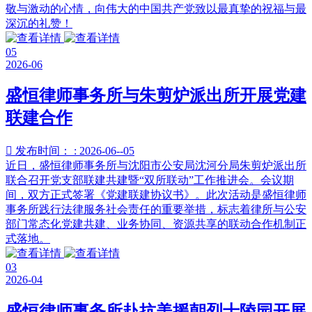
敬与激动的心情，向伟大的中国共产党致以最真挚的祝福与最
深沉的礼赞！
05
2026-06
盛恒律师事务所与朱剪炉派出所开展党建
联建合作

发布时间： : 2026-06--05
近日，盛恒律师事务所与沈阳市公安局沈河分局朱剪炉派出所
联合召开党支部联建共建暨“双所联动”工作推进会。会议期
间，双方正式签署《党建联建协议书》。此次活动是盛恒律师
事务所践行法律服务社会责任的重要举措，标志着律所与公安
部门常态化党建共建、业务协同、资源共享的联动合作机制正
式落地。
03
2026-04
盛恒律师事务所赴抗美援朝烈士陵园开展