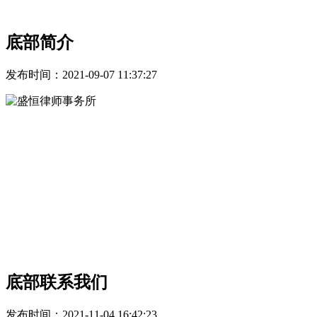
队。
底部简介
发布时间：
2021-09-07 11:37:27
盛恒律师事务所成立于1999年，发展总部位于中国•沈阳，业
务总部设于中国•上海，欧洲总部设于德国•法兰克福。目前已
经设立全资分所二十余家，业务已覆盖我国，辐射全球。历经
二十余年的打造与发展，盛恒已成为集全球化、规模化、品牌
化、信息化为一体的全球律师事务所。
联系方式
底部联系我们
发布时间：
2021-11-04 16:42:23