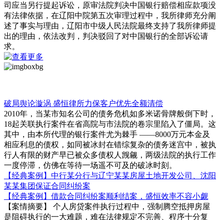
司应当另行提起诉讼，原审法院判决中国银行赔偿相应款项没
有法律依据，在辽阳中院第五次审理过程中，我所律师充分阐
述了事实与理由，辽阳市中级人民法院最终支持了我所律师提
出的理由，依法改判，判决驳回了对中国银行的全部诉讼请
求。
借贷担保事务部
破局舆论漩涡 盛恒律所力保客户优先全额清偿
2010年，当某市知名公司的债务危机如多米诺骨牌般倒下时，
18起关联执行案件在省高院与市法院的卷宗里陷入了僵局。这
其中，由本所代理的银行案件尤为棘手 ——8000万元本金及
相应利息的债权，如同被冰封在错综复杂的债务迷宫中，被执
行人有限的财产早已被众多债权人觊觎，两级法院的执行工作
一度停滞，仿佛在等待一场遥不可及的破冰时刻。
【经典案例】中行某分行与辽宁某某房屋土地开发公司、沈阳
某某集团保证合同纠纷案
【经典案例】借款合同纠纷案顺利结案，盛恒效率不容小觑
【案情摘要】 个人房贷案件执行过程中，强制腾空抵押房屋
是阻碍执行的一大难题，难在法律规定不完善、程序十分复