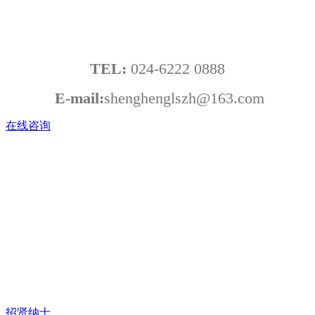
布局全球，让更多当事人的合法权益得到
有力的保障。
TEL:
024-6222 0888
E-mail:
shenghenglszh@163.com
在线咨询
诚聘精英 职等你来
Recruiting elites and
waiting for you
盛恒所成立于1999年，发展总部位于中国 · 沈阳，业务总部设
于中国•上海，欧洲总部设于德国•法兰克福。
招贤纳士